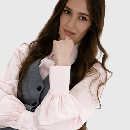
ПОЛУЧИТЬ
КОНСУЛЬТАЦИЮ
АДВОКАТА
На консультации я внимательно выслушаю Вас, уточню
детали,
дам правовую оценку Вашей ситуации
и подробно
отвечу на Ваши вопросы
Ваше имя