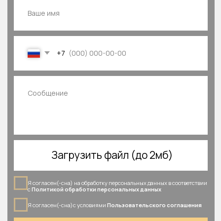
СТОИМОСТЬ УСЛУГ
КОНТАКТЫ
+ 7 (999) 780 03 27
natalyaakozlova@gmail.com
НАПИСАТЬ В МЕССЕНДЖЕР
Адвокат Козлова Наталья Александровна
Регистрационный номер в реестре адвокатов города Москвы:
77/15330
127051
, г. Москва, ул. Садовая-Каретная, д. 24/7
Политика обработки персональных данных
Пользовательское соглашение
Все права защищены © 2026